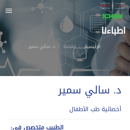
اطباءنا
الرئيسية
اطباءنا
د. سالي سمير
د. سالي سمير
أخصائية طب الأطفال
الطبيب متخصص في: