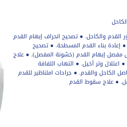
لكاحل
 القدم والكاحل. ● تصحیح انحراف إبھام القدم
 إعادة بناء القدم المسطحة. ● تصحیح
 مفصل إبھام القدم (خشونة المفصل). ● علاج
 ● اعتلال وتر أخیل. ● التھاب اللفافة
 الكاحل والقدم. ● جراحات املناظير للقدم
مل. ● علاج سقوط القدم