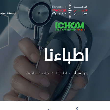
الرئيسية
من ن
اطباءنا
الرئيسية
اطباءنا
د.أحمد سلامھ