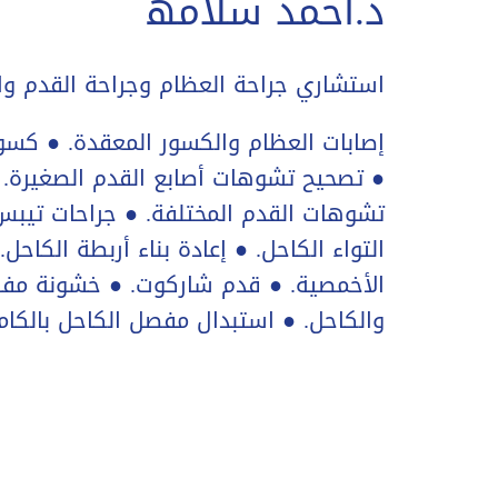
د.أحمد سلامھ
استشاري جراحة العظام وجراحة القدم وا
إصابات العظام والكسور المعقدة. ● كسور
● تصحیح تشوھات أصابع القدم الصغیرة. ●
تشوھات القدم المختلفة. ● جراحات تیبس
التواء الكاحل. ● إعادة بناء أربطة الكاحل.
الأخمصیة. ● قدم شاركوت. ● خشونة مفاصل
والكاحل. ● استبدال مفصل الكاحل بالكا